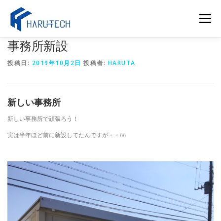
コ
ン
メニュー
テ
ン
事務所新設
ツ
へ
当社について
サービス
ブログ
お問い合わせ
投稿日:
2019年10月2日
投稿者:
HARUTA
ス
キ
ッ
プ
新しい事務所
新しい事務所で頑張ろう！
実は半年ほど前に新設してたんですが・・ﾊﾊ