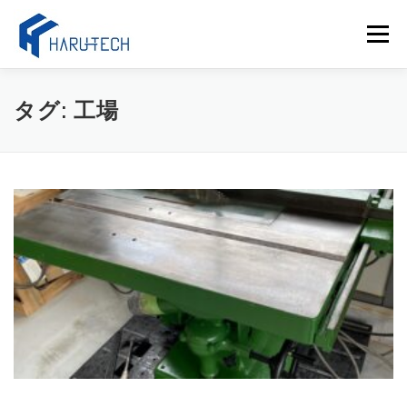
コ
ン
メニュー
テ
ン
ツ
へ
当社について
サービス
ブログ
お問い合わせ
タグ:
工場
ス
キ
ッ
プ