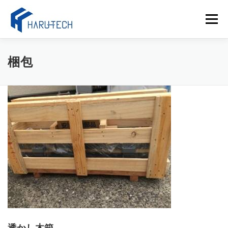
コ
ン
メニュー
テ
ン
ツ
へ
当社について
サービス
ブログ
お問い合わせ
梱包
ス
キ
ッ
プ