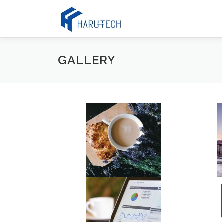
コ
ン
テ
ン
ツ
GALLERY
へ
ス
キ
ッ
プ